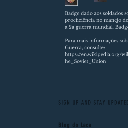
Badge dado aos soldados so
proeficiência no manejo d
a 2a guerra mundial. Badge
Para mais informações sobr
Guerra, consulte:
https://en.wikipedia.org/
he_Soviet_Union
SIGN UP AND STAY UPDATE
Blog do Laca