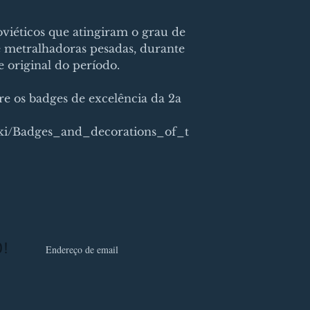
viéticos que atingiram o grau de
e metralhadoras pesadas, durante
 original do período.
e os badges de excelência da 2a
wiki/Badges_and_decorations_of_t
D!