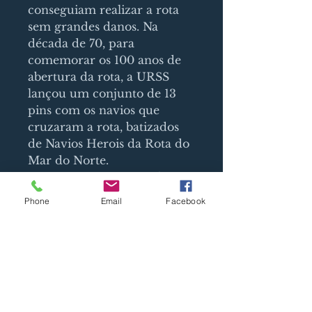
conseguiam realizar a rota
sem grandes danos. Na
década de 70, para
comemorar os 100 anos de
abertura da rota, a URSS
lançou um conjunto de 13
pins com os navios que
cruzaram a rota, batizados
de Navios Herois da Rota do
Mar do Norte.
Pins originais, em excelente
estado de conservação, na
Phone
Email
Facebook
caixa original
SIGN UP AND STAY UPDATED!