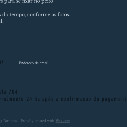
s para se fixar no peito
 do tempo, conforme as fotos.
l.
D!
sala 704
eralmente 24 hs após a confirmação do pagament
g Business. Proudly created with
Wix.com