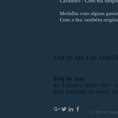
Cavaleiro - Com fita simple
Medalha com alguns gastos
Com a fita, também origina
SIGN UP AND STAY UPDATE
Blog do Laca
Av. Princesa Isabel 150 - 
Data estimada de envio: G
© 2023 by Talkin