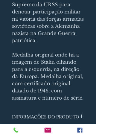
Supremo da URSS para
denotar participação militar
na vitória das forças armadas
soviéticas sobre a Alemanha
nazista na Grande Guerra
patriótica.
Medalha original onde há a
imagem de Stalin olhando
para a esquerda, na direção
da Europa. Medalha original,
com certificado original
datado de 1946, com
assinatura e número de série.
INFORMAÇÕES DO PRODUTO
Sou um detalhe do produto. Sou
POLÍTICA DE RETORNO E
um ótimo lugar para adicionar