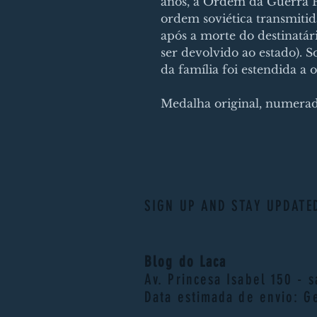
anos, a Ordem da Guerra P
ordem soviética transmit
após a morte do destinatári
ser devolvido ao estado). 
da família foi estendida a 
Medalha original, numerad
SIGN UP AND STAY UPDATE
Blog do Laca
Av. Princesa Isabel 150 - 
Data estimada de envio: G