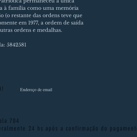
atriótica permaneceu a única
ida à família como uma memória
o (o restante das ordens teve que
Somente em 1977, a ordem de saída
outras ordens e medalhas.
a: 5842581
D!
sala 704
eralmente 24 hs após a confirmação do pagament