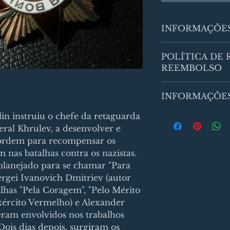
INFORMAÇÕE
Sou um detalhe do
POLÍTICA DE
para adicionar mai
REEMBOLSO
produto, como tam
especiais e instru
Política de retor
é um ótimo lugar p
INFORMAÇÕES
lugar para que seu
produto especial e
caso estejam insat
beneficiar deste it
Sou a política de 
lin instruiu o chefe da retaguarda
política de reemb
adicionar mais in
ral Khrulev, a desenvolver e
maneira de estabel
de frete, embalag
 ordem para recompensar os
compras com segu
informações claras 
m nas batalhas contra os nazistas.
uma ótima maneira
 planejado para se chamar "Para
garantir compras 
 Sergei Ivanovich Dmitriev (autor
lhas "Pela Coragem", "Pelo Mérito
xército Vermelho) e Alexander
eram envolvidos nos trabalhos
Dois dias depois, surgiram os