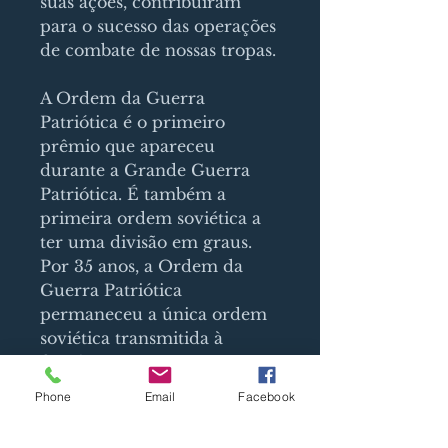
suas ações, contribuíram
para o sucesso das operações
de combate de nossas tropas.
A Ordem da Guerra
Patriótica é o primeiro
prêmio que apareceu
durante a Grande Guerra
Patriótica. É também a
primeira ordem soviética a
ter uma divisão em graus.
Por 35 anos, a Ordem da
Guerra Patriótica
permaneceu a única ordem
soviética transmitida à
família como uma memória
após a morte do destinatário
Phone
Email
Facebook
(o restante das ordens teve
que ser devolvido ao estado).