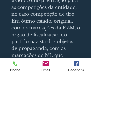
usado como premiação para
as competições da entidade,
no caso competição de tiro.
Em ótimo estado, original,
com as marcações da RZM, o
órgão de fiscalização do
partido nazista dos objetos
de propaganda, com as
marcações de M1, que
detona a natureza do objeto,
e 66, o fabricante.
Phone
Email
Facebook
SIGN UP AND STAY UPDATED!