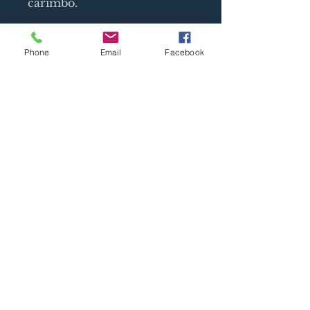
carimbo.
Phone
Email
Facebook
SIGN UP AND STAY UPDATED!
Assine Já
Blog do Laca
Av. Princesa Isabel 150 - sala 704
Data estimada de envio: Geralmente 24
hs após a confirmação do pagamento
© 2023 by Talking Business. Proudly created
with
Wix.com