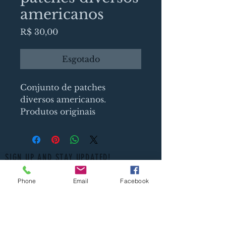
americanos
Preço
R$ 30,00
Esgotado
Conjunto de patches 
diversos americanos. 
Produtos originais
SIGN UP AND STAY UPDATED!
Phone
Email
Facebook
Assine Já