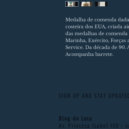
Medalha de comenda dada 
costeira dos EUA, criada a
das medalhas de comenda 
Marinha, Exército, Forças a
Service. Da década de 90. 
Acompanha barrete.
SIGN UP AND STAY UPDATE
Blog do Laca
Av. Princesa Isabel 150 - 