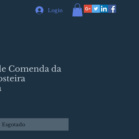
Login
de Comenda da
steira
a
Esgotado