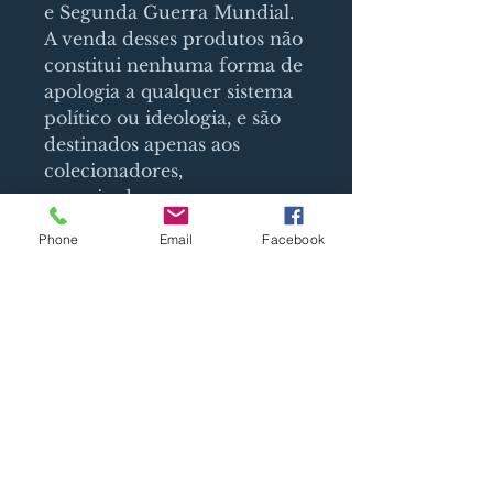
e Segunda Guerra Mundial.
A venda desses produtos não
constitui nenhuma forma de
apologia a qualquer sistema
político ou ideologia, e são
destinados apenas aos
colecionadores,
pesquisadores e
historiadores.
Phone
Email
Facebook
SIGN UP AND STAY UPDATED!
Assine Já