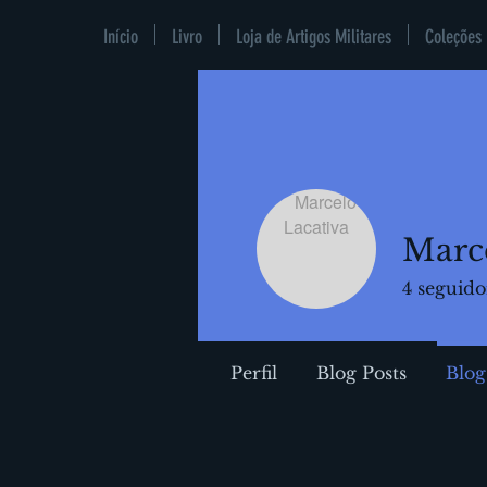
Início
Livro
Loja de Artigos Militares
Coleções
Marce
4
seguido
Perfil
Blog Posts
Blo