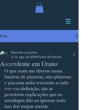
Post
All Posts
Marcelo Lacativa
All Posts
15 de ago. de 2018
2 min de leitura
Ascendente em Urano
Política
O que mais me diverte nessa 
Economia
história de planetas, não-planetas 
Ciências
e planetas anão trocando a cada 
ano sua definição, são as 
História
prováveis explicações que os 
astrólogos dão ao ignorar tudo 
isso dos mapas astrais.